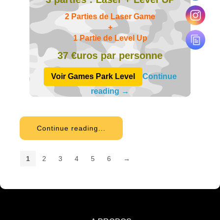
2 Parties de Laser Game
+
1 Partie de Level Up
37 €uros par personne
Voir Games Park Level
Continue
reading
→
Continue reading...
1
2
3
4
5
6
→