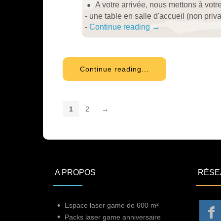
A votre arrivée, nous mettons à votre
- une table en salle d'accueil (non priva
-
Continue reading
→
Continue reading...
1
2
→
A PROPOS
RÉSE
Espace laser game de 600 m²
Packs laser game anniversaire