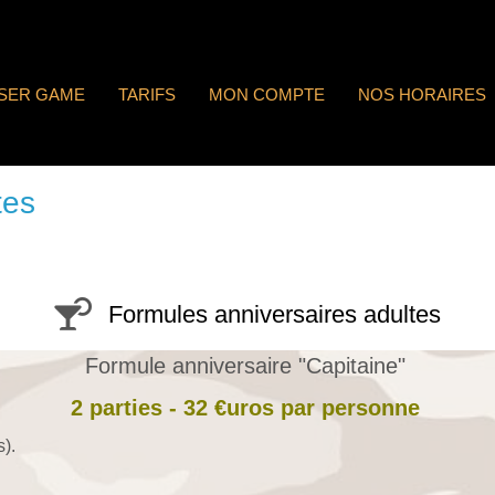
ASER GAME
TARIFS
MON COMPTE
NOS HORAIRES
tes
Formules anniversaires adultes
Formule anniversaire "Capitaine"
2 parties - 32 €uros par personne
).