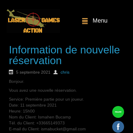
Menu
Information de nouvelle
réservation
5 septembre 2021
chris
Bonjour.
Vous avez une nouvelle réservation.
Service: Première partie pour un joueur.
Date: 11 septembre 2021
Heure: 15h00
Nom du Client: Ismahen Bucamp
Tél. du Client: +33665149373
E-mail du Client: ismabucket@gmail.com