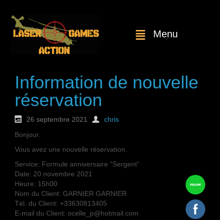
Menu
Information de nouvelle
réservation
26 septembre 2021
chris
Bonjour.
Vous avez une nouvelle réservation.
Service: Formule anniversaire “Sergent”
Date: 20 novembre 2021
Heure: 15h00
Nom du Client: GARNIER GARNIER
Tél. du Client: +33630813405
E-mail du Client: ocelle_p@hotmail.com