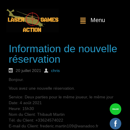
Menu
Information de nouvelle
réservation
20 juillet 2021
chris
Bonjour.
Vous avez une nouvelle réservation.
Service: Deux parties pour le même joueur, le même jour
Date: 4 août 2021
Heure: 15h30
Nom du Client: Thibault Martin
Tél. du Client: +33624574022
E-mail du Client: frederic.martin109@wanadoo.fr