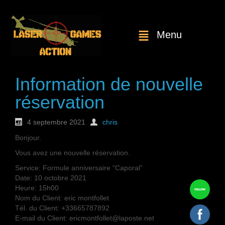
Menu
Information de nouvelle
réservation
4 septembre 2021
chris
Bonjour.
Vous avez une nouvelle réservation.
Service: Formule anniversaire “Caporal”
Date: 10 octobre 2021
Heure: 15h00
Nom du Client: eric montfollet
Tél. du Client: +33665787892
E-mail du Client: ericmontfollet@laposte.net