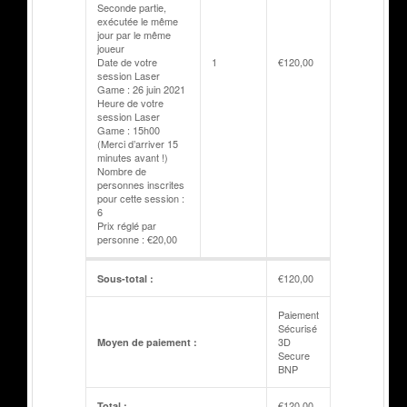
Seconde partie,
exécutée le même
jour par le même
joueur
Date de votre
1
€
120,00
session Laser
Game : 26 juin 2021
Heure de votre
session Laser
Game : 15h00
(Merci d’arriver 15
minutes avant !)
Nombre de
personnes inscrites
pour cette session :
6
Prix réglé par
personne : €20,00
€
120,00
Sous-total :
Paiement
Sécurisé
3D
Moyen de paiement :
Secure
BNP
€
120,00
Total :