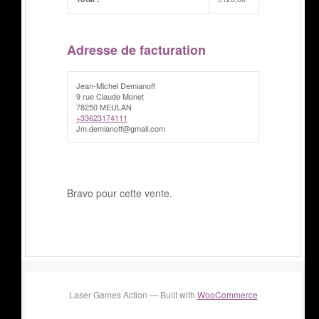
Adresse de facturation
Jean-Michel Demianoff
9 rue Claude Monet
78250 MEULAN
+33623174111
Jm.demianoff@gmail.com
Bravo pour cette vente.
Laser Games Action — Built with
WooCommerce