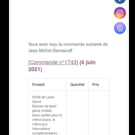
Vous avez reçu la commande suivante de
Jean-Michel Demianoff :
[Commande n°1743]
(6 juin
2021)
Produit
Quantité
Prix
Partie de Laser
Game
Session de laser
game choisie
Deux parties pour le
même joueur, le
même jour
Informations
complémentaires :