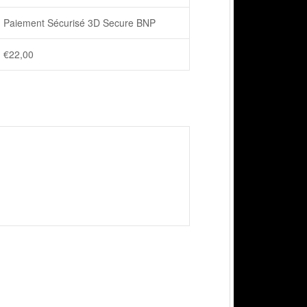
Paiement Sécurisé 3D Secure BNP
€
22,00