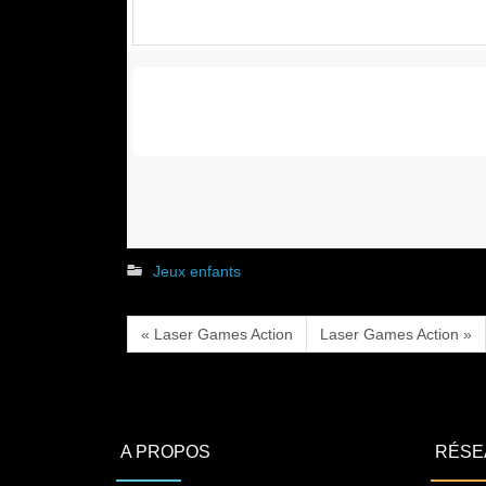
Jeux enfants
« Laser Games Action
Laser Games Action »
A PROPOS
RÉSE