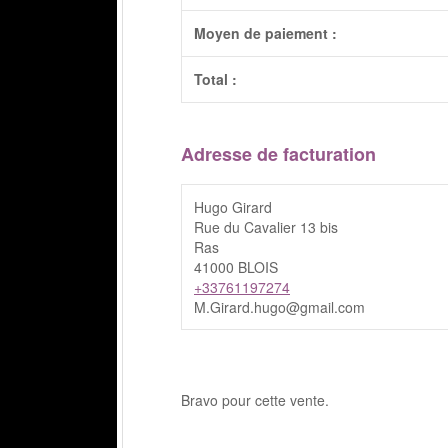
Moyen de paiement :
Total :
Adresse de facturation
Hugo Girard
Rue du Cavalier 13 bis
Ras
41000 BLOIS
+33761197274
M.Girard.hugo@gmail.com
Bravo pour cette vente.