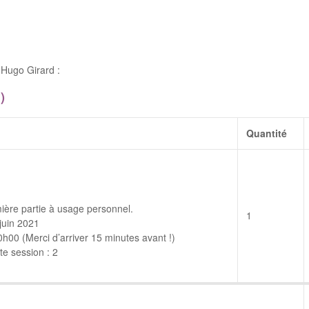
Hugo Girard :
)
Quantité
ière partie à usage personnel.
1
juin 2021
00 (Merci d’arriver 15 minutes avant !)
e session : 2