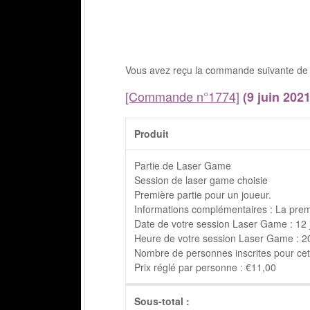
Vous avez reçu la commande suivante de 
[Commande n°1774]
(9 juin 2021
Produit
Partie de Laser Game
Session de laser game choisie
Première partie pour un joueur.
Informations complémentaires : La prem
Date de votre session Laser Game : 12 
Heure de votre session Laser Game : 20h
Nombre de personnes inscrites pour cett
Prix réglé par personne : €11,00
Sous-total :