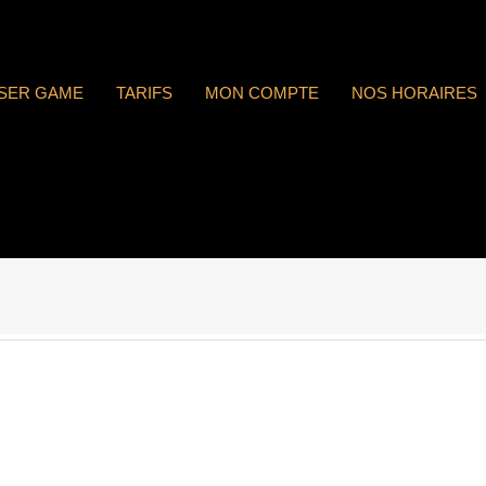
ASER GAME
TARIFS
MON COMPTE
NOS HORAIRES
 : n°1774