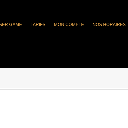
ASER GAME
TARIFS
MON COMPTE
NOS HORAIRES
 : n°1806