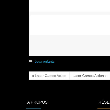
Jeux enfants
« Laser Games Action
Laser Games Action »
A PROPOS
RÉSE