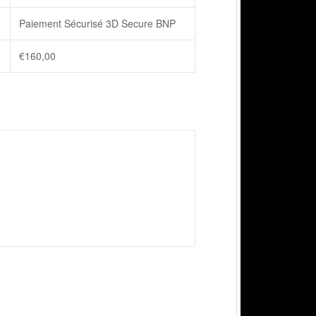
Paiement Sécurisé 3D Secure BNP
€
160,00