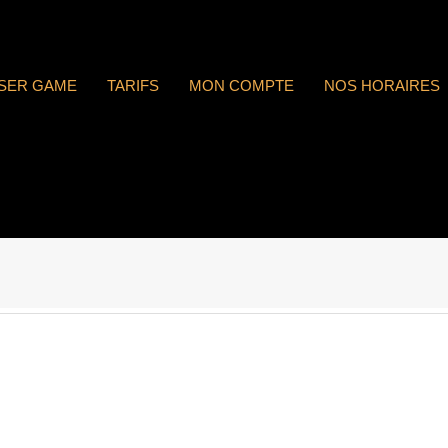
ASER GAME
TARIFS
MON COMPTE
NOS HORAIRES
 : n°1810