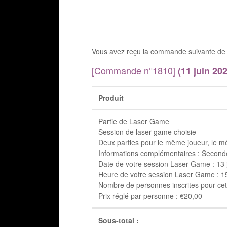
Vous avez reçu la commande suivante de 
[Commande n°1810]
(11 juin 202
Produit
Partie de Laser Game
Session de laser game choisie
Deux parties pour le même joueur, le m
Informations complémentaires : Seconde
Date de votre session Laser Game : 13 
Heure de votre session Laser Game : 15h
Nombre de personnes inscrites pour cett
Prix réglé par personne : €20,00
Sous-total :