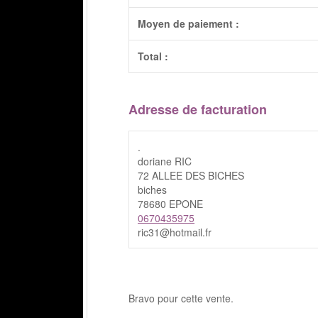
Moyen de paiement :
Total :
Adresse de facturation
.
doriane RIC
72 ALLEE DES BICHES
biches
78680 EPONE
0670435975
ric31@hotmail.fr
Bravo pour cette vente.