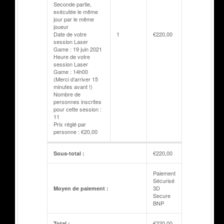
Seconde partie,
exécutée le même
jour par le même
joueur
Date de votre
1
€
220,00
session Laser
Game : 19 juin 2021
Heure de votre
session Laser
Game : 14h00
(Merci d’arriver 15
minutes avant !)
Nombre de
personnes inscrites
pour cette session :
11
Prix réglé par
personne : €20,00
€
220,00
Sous-total :
Paiement
Sécurisé
3D
Moyen de paiement :
Secure
BNP
€
220,00
Total :