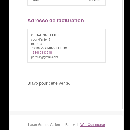
Adresse de facturation
GERALDINE LEREE
cour d’enfer 7
BURES
78630 MORAINVILLIERS
+33680183548
gsrault@gmail.com
Bravo pour cette vente.
Laser Games Action — Built with
WooCommerce