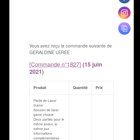
Vous avez reçu la commande suivante de
GERALDINE LEREE :
[Commande n°1827]
(15 juin
2021)
Produit
Quantité
Prix
Partie de Laser
Game
Session de laser
game choisie
Deux parties pour le
même joueur, le
même jour
Informations
complémentaires :