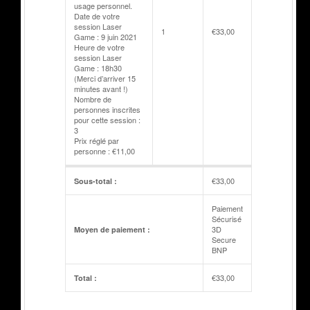
usage personnel.
Date de votre
session Laser
1
€
33,00
Game : 9 juin 2021
Heure de votre
session Laser
Game : 18h30
(Merci d’arriver 15
minutes avant !)
Nombre de
personnes inscrites
pour cette session :
3
Prix réglé par
personne : €11,00
€
33,00
Sous-total :
Paiement
Sécurisé
3D
Moyen de paiement :
Secure
BNP
€
33,00
Total :