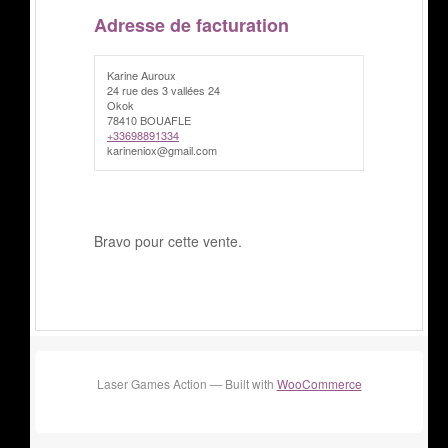
Adresse de facturation
Karine Auroux
24 rue des 3 vallées 24
Okok
78410 BOUAFLE
+33698891334
karineniox@gmail.com
Bravo pour cette vente.
Laser Games Action — Built with
WooCommerce