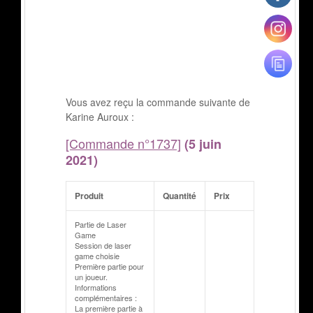
Vous avez reçu la commande suivante de
Karine Auroux :
[Commande n°1737]
(5 juin
2021)
Produit
Quantité
Prix
Partie de Laser
Game
Session de laser
game choisie
Première partie pour
un joueur.
Informations
complémentaires :
La première partie à