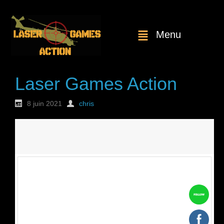
Menu
Laser Games Action
8 juin 2021
chris
Nouvelle
commande : n°1770