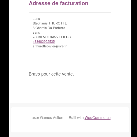
Adresse de facturation
sans
Stephanie THUROTTE
3 Chemin Du Parterre
sans
78630 MORAINVILLIERS
+33682922535
s.thurotteolivier@live.fr
Bravo pour cette vente.
Laser Games Action — Built with
WooCommerce