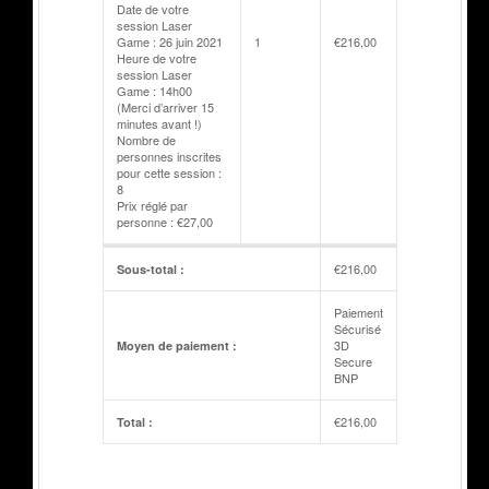
Date de votre
session Laser
Game : 26 juin 2021
1
€
216,00
Heure de votre
session Laser
Game : 14h00
(Merci d’arriver 15
minutes avant !)
Nombre de
personnes inscrites
pour cette session :
8
Prix réglé par
personne : €27,00
€
216,00
Sous-total :
Paiement
Sécurisé
3D
Moyen de paiement :
Secure
BNP
€
216,00
Total :