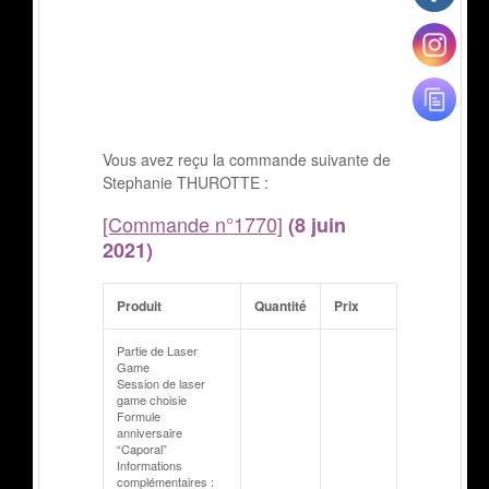
Vous avez reçu la commande suivante de
Stephanie THUROTTE :
[Commande n°1770]
(8 juin
2021)
Produit
Quantité
Prix
Partie de Laser
Game
Session de laser
game choisie
Formule
anniversaire
“Caporal”
Informations
complémentaires :