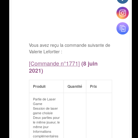
Vous avez reçu la commande suivante de
Valerie Lefortier :
[Commande n°1771]
(8 juin
2021)
Produit
Quantité
Prix
Partie de Laser
Game
Session de laser
game choisie
Deux parties pour
le même joueur, le
même jour
Informations
complémentaires