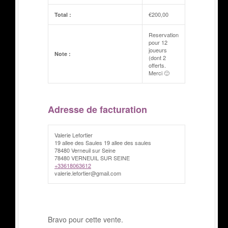
€
200,00
Total :
Reservation
pour 12
joueurs
Note :
(dont 2
offerts.
Merci 🙂
Adresse de facturation
Valerie Lefortier
19 allee des Saules 19 allee des saules
78480 Verneuil sur Seine
78480 VERNEUIL SUR SEINE
+33618063612
valerie.lefortier@gmail.com
Bravo pour cette vente.