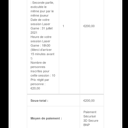
: Seconde partie,
exécutée le
même jour par le
même joueur
Date de votre
session Laser
1
€
200,00
Game : 31 juillet
2021
Heure de votre
session Laser
Game : 18h30
(Merci d’arriver
15 minutes avant
!)
Nombre de
personnes
inscrites pour
cette session : 10
Prix réglé par
personne :
€20,00
€
200,00
Sous-total :
Paiement
Sécurisé
Moyen de paiement :
3D Secure
BNP