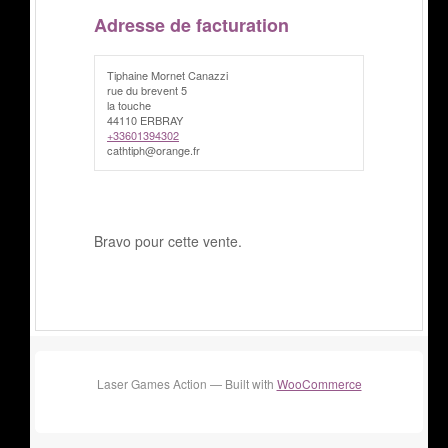
Adresse de facturation
Tiphaine Mornet Canazzi
rue du brevent 5
la touche
44110 ERBRAY
+33601394302
cathtiph@orange.fr
Bravo pour cette vente.
Laser Games Action — Built with
WooCommerce