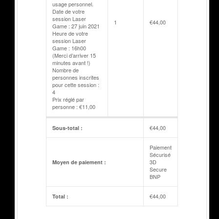
usage personnel.
Date de votre
session Laser
1
€
44,00
Game : 27 juin 2021
Heure de votre
session Laser
Game : 16h00
(Merci d’arriver 15
minutes avant !)
Nombre de
personnes inscrites
pour cette session :
4
Prix réglé par
personne : €11,00
€
44,00
Sous-total :
Paiement
Sécurisé
3D
Moyen de paiement :
Secure
BNP
€
44,00
Total :