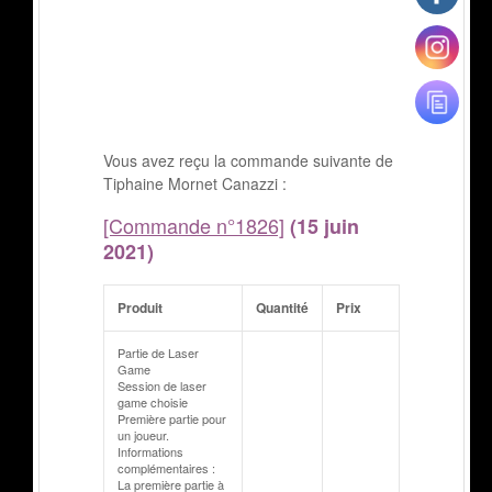
Vous avez reçu la commande suivante de
Tiphaine Mornet Canazzi :
[Commande n°1826]
(15 juin
2021)
Produit
Quantité
Prix
Partie de Laser
Game
Session de laser
game choisie
Première partie pour
un joueur.
Informations
complémentaires :
La première partie à