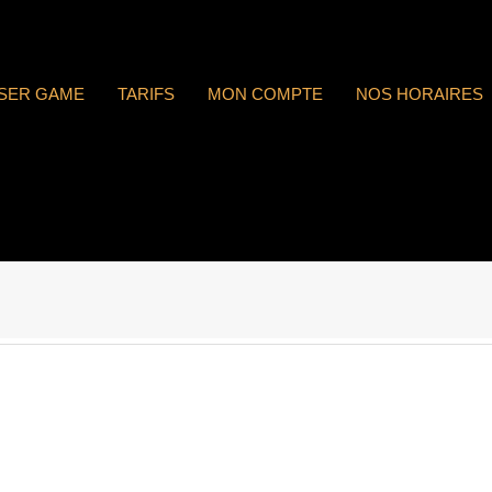
ASER GAME
TARIFS
MON COMPTE
NOS HORAIRES
 : n°1807