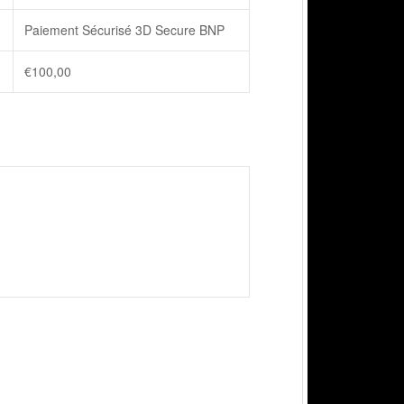
Paiement Sécurisé 3D Secure BNP
€
100,00