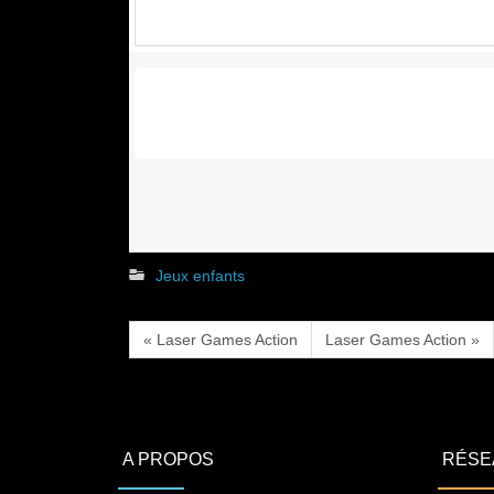
Jeux enfants
« Laser Games Action
Laser Games Action »
A PROPOS
RÉSE