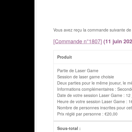
Vous avez reçu la commande suivante de 
[Commande n°1807]
(11 juin 202
Produit
Partie de Laser Game
Session de laser game choisie
Deux parties pour le même joueur, le m
Informations complémentaires : Seconde
Date de votre session Laser Game : 12 
Heure de votre session Laser Game : 16h
Nombre de personnes inscrites pour cett
Prix réglé par personne : €20,00
Sous-total :