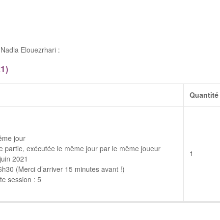
Nadia Elouezrhari :
1)
Quantité
ême jour
 partie, exécutée le même jour par le même joueur
1
juin 2021
30 (Merci d’arriver 15 minutes avant !)
e session : 5