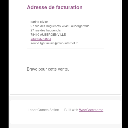
Adresse de facturation
carine olivier
27 rue des huguenots 78410 aubergenville
27 rue des huguenots
78410 AUBERGENVILLE
+33603784564
sound.light.music@club-internet.fr
Bravo pour cette vente.
Laser Games Action — Built with
WooCommerce