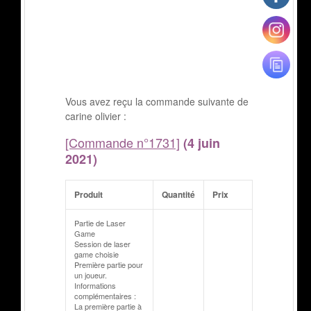
Vous avez reçu la commande suivante de
carine olivier :
[Commande n°1731]
(4 juin
2021)
Produit
Quantité
Prix
Partie de Laser
Game
Session de laser
game choisie
Première partie pour
un joueur.
Informations
complémentaires :
La première partie à