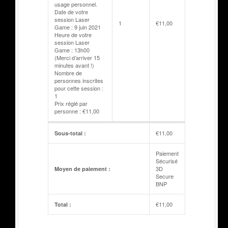
usage personnel.
Date de votre
session Laser
1
€
11,00
Game : 9 juin 2021
Heure de votre
session Laser
Game : 13h00
(Merci d’arriver 15
minutes avant !)
Nombre de
personnes inscrites
pour cette session :
1
Prix réglé par
personne : €11,00
€
11,00
Sous-total :
Paiement
Sécurisé
3D
Moyen de paiement :
Secure
BNP
€
11,00
Total :