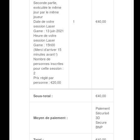
Seconde partie,
exécutée le même
jour par le même
joueur
Date de votre
1
€
40,00
session Laser
Game : 13 juin 2021
Heure de votre
session Laser
Game : 15h00
(Merci d’arriver 15
minutes avant !)
Nombre de
personnes inscrites
pour cette session :
2
Prix réglé par
personne : €20,00
€
40,00
Sous-total :
Paiement
Sécurisé
3D
Moyen de paiement :
Secure
BNP
€
40,00
Total :