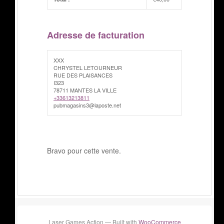
Adresse de facturation
XXX
CHRYSTEL LETOURNEUR
RUE DES PLAISANCES
I323
78711 MANTES LA VILLE
+33613213811
pubmagasins3@laposte.net
Bravo pour cette vente.
Laser Games Action — Built with
WooCommerce