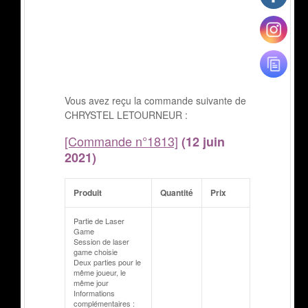
Vous avez reçu la commande suivante de
CHRYSTEL LETOURNEUR :
[Commande n°1813]
(12 juin
2021)
Produit
Quantité
Prix
Partie de Laser
Game
Session de laser
game choisie
Deux parties pour le
même joueur, le
même jour
Informations
complémentaires :