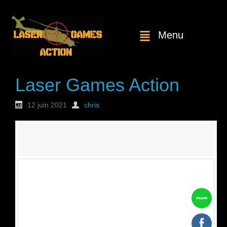
Menu
Laser Games Action
12 juin 2021
chris
Nouvelle
commande : n°1813