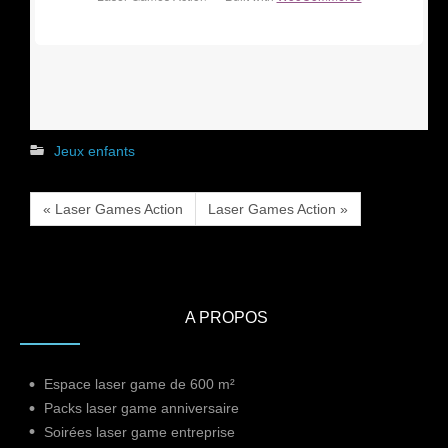
Jeux enfants
« Laser Games Action
Laser Games Action »
A PROPOS
Espace laser game de 600 m²
Packs laser game anniversaire
Soirées laser game entreprise