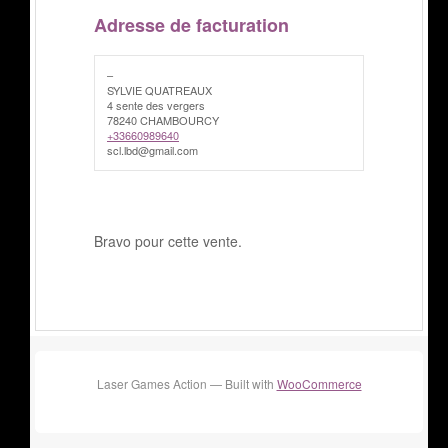
Adresse de facturation
–
SYLVIE QUATREAUX
4 sente des vergers
78240 CHAMBOURCY
+33660989640
scl.lbd@gmail.com
Bravo pour cette vente.
Laser Games Action — Built with
WooCommerce