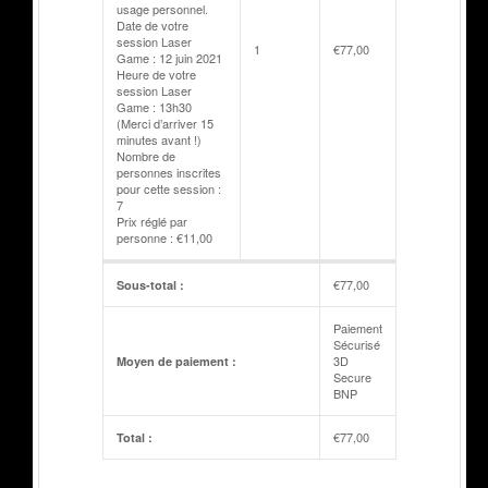
usage personnel.
Date de votre
session Laser
1
€
77,00
Game : 12 juin 2021
Heure de votre
session Laser
Game : 13h30
(Merci d’arriver 15
minutes avant !)
Nombre de
personnes inscrites
pour cette session :
7
Prix réglé par
personne : €11,00
€
77,00
Sous-total :
Paiement
Sécurisé
3D
Moyen de paiement :
Secure
BNP
€
77,00
Total :