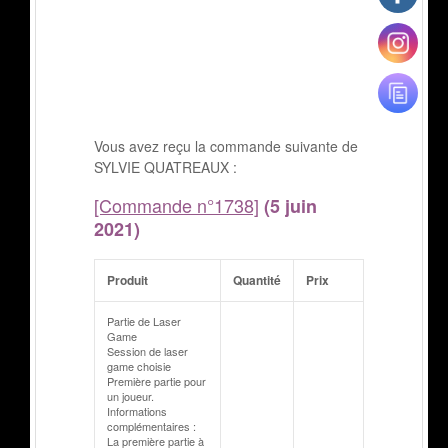
Vous avez reçu la commande suivante de
SYLVIE QUATREAUX :
[Commande n°1738]
(5 juin
2021)
Produit
Quantité
Prix
Partie de Laser
Game
Session de laser
game choisie
Première partie pour
un joueur.
Informations
complémentaires :
La première partie à