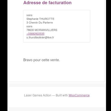
Adresse de facturation
sans
Stephanie THUROTTE
3 Chemin Du Parterre
sans
78630 MORAINVILLIERS
+33682922535
s.thurotteolivier@live.fr
Bravo pour cette vente.
Laser Games Action — Built with
WooCommerce