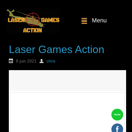
Menu
Laser Games Action
8 juin 2021
chris
Nouvelle
commande : n°1770