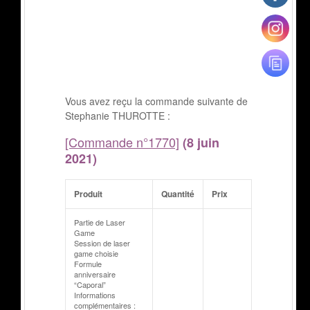
Vous avez reçu la commande suivante de
Stephanie THUROTTE :
[Commande n°1770]
(8 juin
2021)
Produit
Quantité
Prix
Partie de Laser
Game
Session de laser
game choisie
Formule
anniversaire
“Caporal”
Informations
complémentaires :