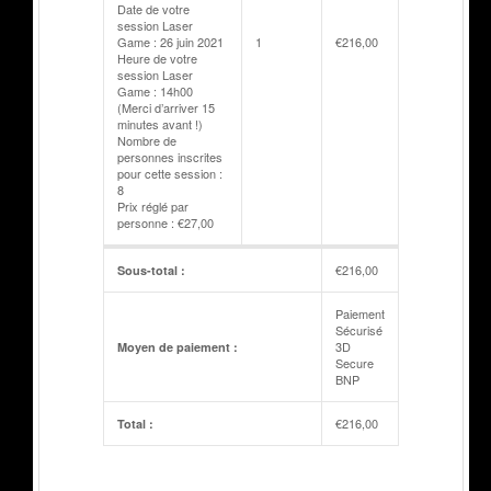
Date de votre
session Laser
Game : 26 juin 2021
1
€
216,00
Heure de votre
session Laser
Game : 14h00
(Merci d’arriver 15
minutes avant !)
Nombre de
personnes inscrites
pour cette session :
8
Prix réglé par
personne : €27,00
€
216,00
Sous-total :
Paiement
Sécurisé
3D
Moyen de paiement :
Secure
BNP
€
216,00
Total :