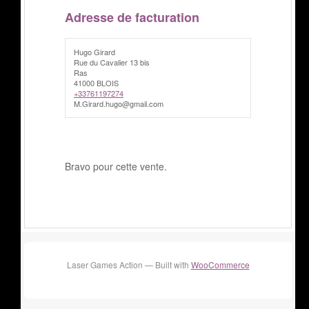
Adresse de facturation
Hugo Girard
Rue du Cavalier 13 bis
Ras
41000 BLOIS
+33761197274
M.Girard.hugo@gmail.com
Bravo pour cette vente.
Laser Games Action — Built with
WooCommerce