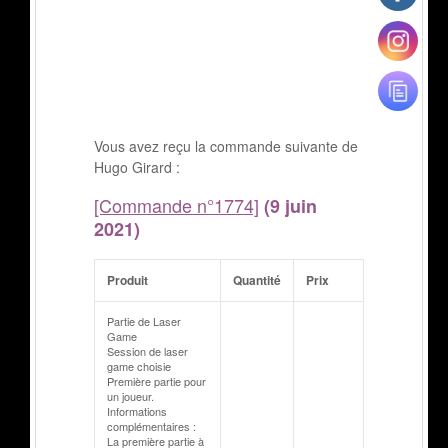
Vous avez reçu la commande suivante de
Hugo Girard :
[Commande n°1774]
(9 juin
2021)
Produit
Quantité
Prix
Partie de Laser
Game
Session de laser
game choisie
Première partie pour
un joueur.
Informations
complémentaires :
La première partie à