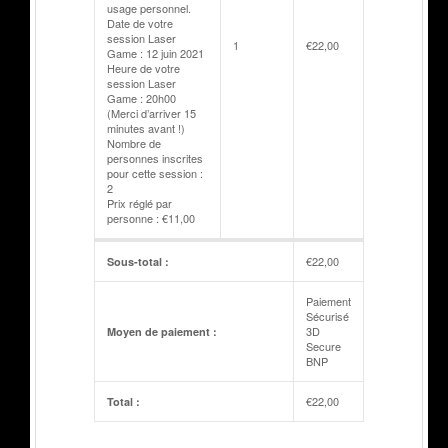
usage personnel.
Date de votre
session Laser
1
€
22,00
Game : 12 juin 2021
Heure de votre
session Laser
Game : 20h00
(Merci d’arriver 15
minutes avant !)
Nombre de
personnes inscrites
pour cette session :
2
Prix réglé par
personne : €11,00
€
22,00
Sous-total :
Paiement
Sécurisé
3D
Moyen de paiement :
Secure
BNP
€
22,00
Total :