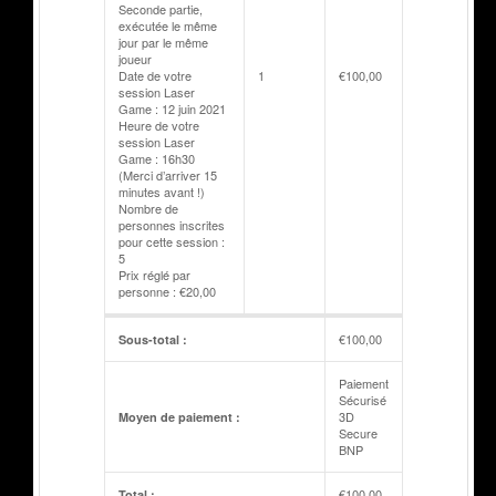
Seconde partie,
exécutée le même
jour par le même
joueur
Date de votre
1
€
100,00
session Laser
Game : 12 juin 2021
Heure de votre
session Laser
Game : 16h30
(Merci d’arriver 15
minutes avant !)
Nombre de
personnes inscrites
pour cette session :
5
Prix réglé par
personne : €20,00
€
100,00
Sous-total :
Paiement
Sécurisé
3D
Moyen de paiement :
Secure
BNP
€
100,00
Total :