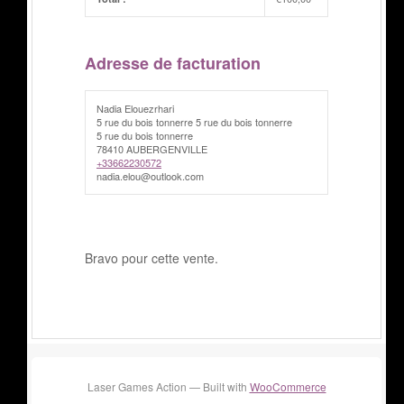
Adresse de facturation
Nadia Elouezrhari
5 rue du bois tonnerre 5 rue du bois tonnerre
5 rue du bois tonnerre
78410 AUBERGENVILLE
+33662230572
nadia.elou@outlook.com
Bravo pour cette vente.
Laser Games Action — Built with
WooCommerce