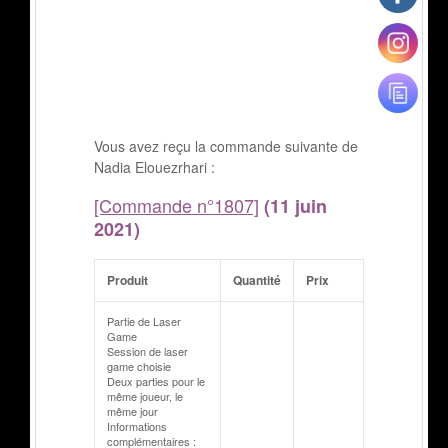
Vous avez reçu la commande suivante de
Nadia Elouezrhari :
[Commande n°1807]
(11 juin
2021)
Produit
Quantité
Prix
Partie de Laser
Game
Session de laser
game choisie
Deux parties pour le
même joueur, le
même jour
Informations
complémentaires :