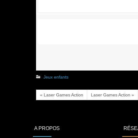
Jeux enfants
« Laser Games Action
Laser Games Action »
A PROPOS
RÉSE