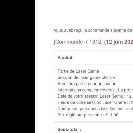
Vous avez reçu la commande suivante de 
[Commande n°1812]
(12 juin 202
Produit
Partie de Laser Game
Session de laser game choisie
Première partie pour un joueur.
Informations complémentaires : La prem
Date de votre session Laser Game : 12 
Heure de votre session Laser Game : 20h
Nombre de personnes inscrites pour cett
Prix réglé par personne : €11,00
Sous-total :