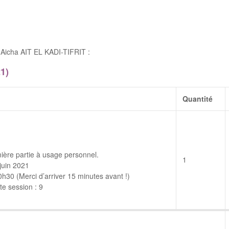
Aicha AIT EL KADI-TIFRIT :
1)
Quantité
ière partie à usage personnel.
1
juin 2021
30 (Merci d’arriver 15 minutes avant !)
e session : 9