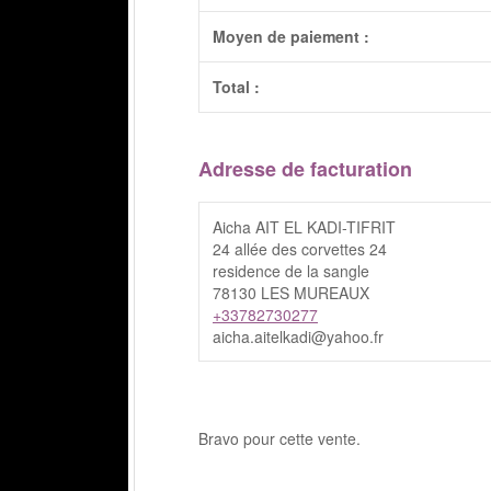
Moyen de paiement :
Total :
Adresse de facturation
Aicha AIT EL KADI-TIFRIT
24 allée des corvettes 24
residence de la sangle
78130 LES MUREAUX
+33782730277
aicha.aitelkadi@yahoo.fr
Bravo pour cette vente.