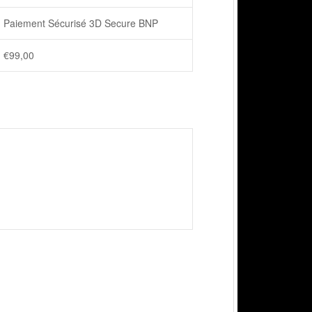
Paiement Sécurisé 3D Secure BNP
€
99,00