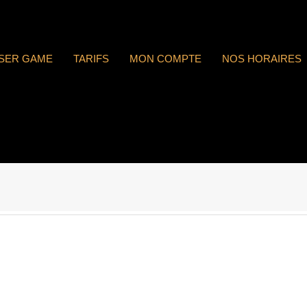
ASER GAME
TARIFS
MON COMPTE
NOS HORAIRES
 : n°1812