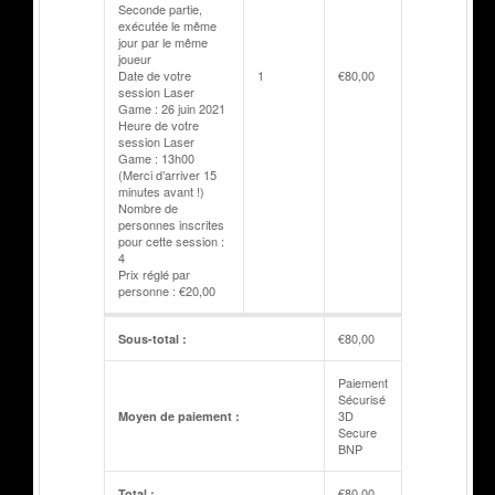
Seconde partie,
exécutée le même
jour par le même
joueur
Date de votre
1
€
80,00
session Laser
Game : 26 juin 2021
Heure de votre
session Laser
Game : 13h00
(Merci d’arriver 15
minutes avant !)
Nombre de
personnes inscrites
pour cette session :
4
Prix réglé par
personne : €20,00
€
80,00
Sous-total :
Paiement
Sécurisé
3D
Moyen de paiement :
Secure
BNP
€
80,00
Total :