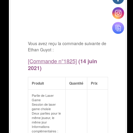
Vous avez reçu la commande suivante de
Ethan Guyot :
[Commande n°1825]
(14 juin
2021)
Produit
Quantité
Prix
Partie de Laser
Game
Session de laser
game choisie
Deux parties pour le
même joueur, le
même jour
Informations
complémentaires :