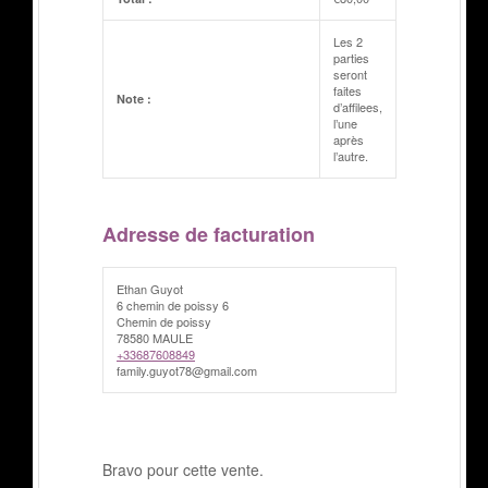
Les 2
parties
seront
faites
Note :
d’affilees,
l’une
après
l’autre.
Adresse de facturation
Ethan Guyot
6 chemin de poissy 6
Chemin de poissy
78580 MAULE
+33687608849
family.guyot78@gmail.com
Bravo pour cette vente.