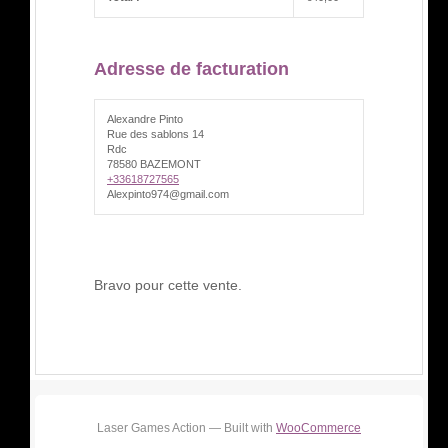
Adresse de facturation
Alexandre Pinto
Rue des sablons 14
Rdc
78580 BAZEMONT
+33618727565
Alexpinto974@gmail.com
Bravo pour cette vente.
Laser Games Action — Built with
WooCommerce