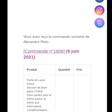
Vous avez reçu la commande suivante de
Alexandre Pinto :
[Commande n°1806]
(9 juin
2021)
Produit
Quantité
Prix
Partie de Laser
Game
Session de laser
game choisie
Deux parties pour le
même joueur, le
même jour
Informations
complémentaires :