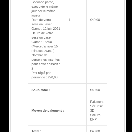
Seconde partie,
exécutée le même
jour par le même
joueur
Date de votre
1
€
40,00
session Laser
Game : 12 juin 2021
Heure de votre
session Laser
Game : 15h00
(Merci d’arriver 15
minutes avant !)
Nombre de
personnes inscrites
pour cette session :
2
Prix réglé par
personne : €20,00
Sous-total :
€
40,00
Paiement
Sécurisé
Moyen de paiement :
3D
Secure
BNP
Total :
€
40,00