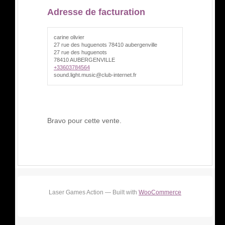
Adresse de facturation
carine olivier
27 rue des huguenots 78410 aubergenville
27 rue des huguenots
78410 AUBERGENVILLE
+33603784564
sound.light.music@club-internet.fr
Bravo pour cette vente.
Laser Games Action — Built with
WooCommerce