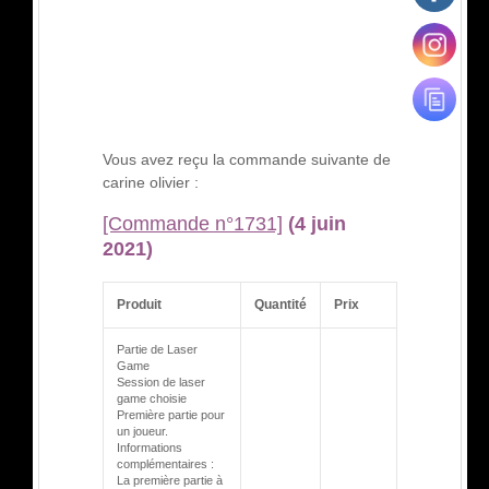
Vous avez reçu la commande suivante de
carine olivier :
[Commande n°1731]
(4 juin
2021)
Produit
Quantité
Prix
Partie de Laser
Game
Session de laser
game choisie
Première partie pour
un joueur.
Informations
complémentaires :
La première partie à