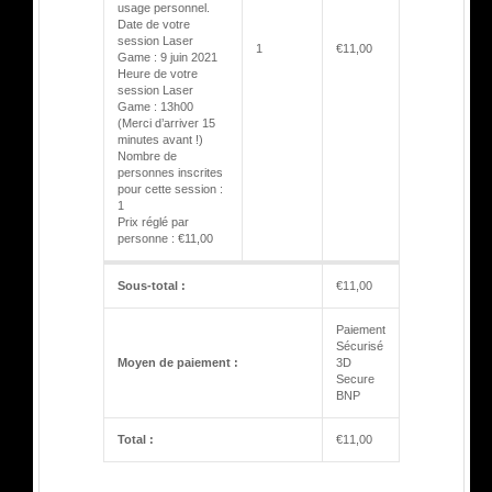
usage personnel.
Date de votre
session Laser
1
€
11,00
Game : 9 juin 2021
Heure de votre
session Laser
Game : 13h00
(Merci d’arriver 15
minutes avant !)
Nombre de
personnes inscrites
pour cette session :
1
Prix réglé par
personne : €11,00
Sous-total :
€
11,00
Paiement
Sécurisé
Moyen de paiement :
3D
Secure
BNP
Total :
€
11,00