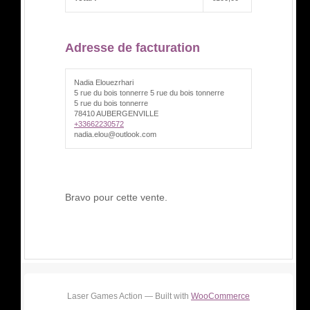
Adresse de facturation
Nadia Elouezrhari
5 rue du bois tonnerre 5 rue du bois tonnerre
5 rue du bois tonnerre
78410 AUBERGENVILLE
+33662230572
nadia.elou@outlook.com
Bravo pour cette vente.
Laser Games Action — Built with
WooCommerce