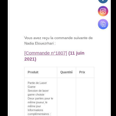
Vous avez reçu la commande suivante de
Nadia Elouezrhari :
[Commande n°1807]
(11 juin
2021)
Produit
Quantité
Prix
Partie de Laser
Game
Session de laser
game choisie
Deux parties pour le
même joueur, le
même jour
Informations
complémentaires :