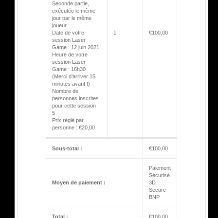
Seconde partie,
exécutée le même
jour par le même
joueur
Date de votre
1
€
100,00
session Laser
Game : 12 juin 2021
Heure de votre
session Laser
Game : 16h30
(Merci d’arriver 15
minutes avant !)
Nombre de
personnes inscrites
pour cette session :
5
Prix réglé par
personne : €20,00
Sous-total :
€
100,00
Paiement
Sécurisé
Moyen de paiement :
3D
Secure
BNP
Total :
€
100,00