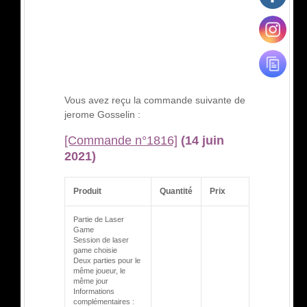
Vous avez reçu la commande suivante de
jerome Gosselin :
[Commande n°1816]
(14 juin
2021)
Produit
Quantité
Prix
Partie de Laser
Game
Session de laser
game choisie
Deux parties pour le
même joueur, le
même jour
Informations
complémentaires :