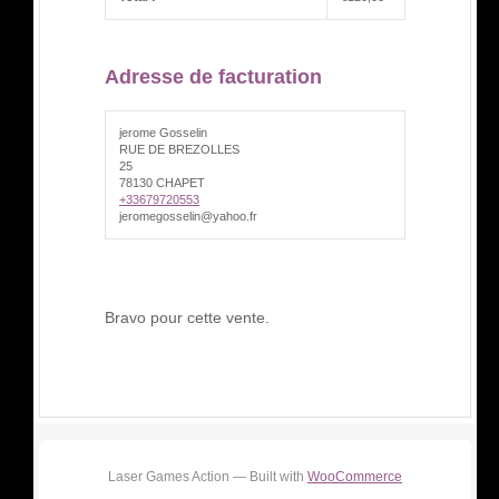
Adresse de facturation
jerome Gosselin
RUE DE BREZOLLES
25
78130 CHAPET
+33679720553
jeromegosselin@yahoo.fr
Bravo pour cette vente.
Laser Games Action — Built with
WooCommerce