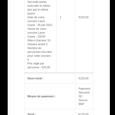
Seconde partie,
exécutée le même
jour par le même
joueur
Date de votre
1
€
120,00
session Laser
Game : 26 juin 2021
Heure de votre
session Laser
Game : 15h30
(Merci d’arriver 15
minutes avant !)
Nombre de
personnes inscrites
pour cette session :
6
Prix réglé par
personne : €20,00
Sous-total :
€
120,00
Paiement
Sécurisé
Moyen de paiement :
3D
Secure
BNP
Total :
€
120,00