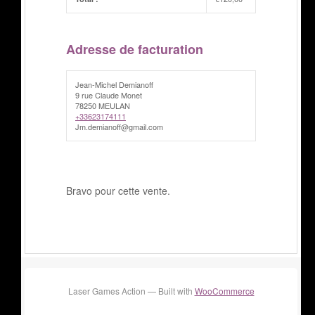
Adresse de facturation
Jean-Michel Demianoff
9 rue Claude Monet
78250 MEULAN
+33623174111
Jm.demianoff@gmail.com
Bravo pour cette vente.
Laser Games Action — Built with
WooCommerce