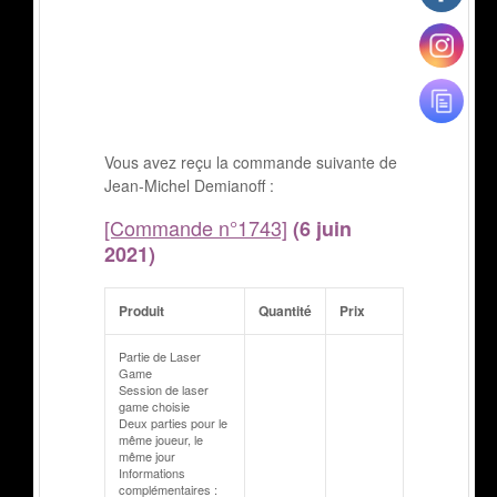
Vous avez reçu la commande suivante de
Jean-Michel Demianoff :
[Commande n°1743]
(6 juin
2021)
Produit
Quantité
Prix
Partie de Laser
Game
Session de laser
game choisie
Deux parties pour le
même joueur, le
même jour
Informations
complémentaires :