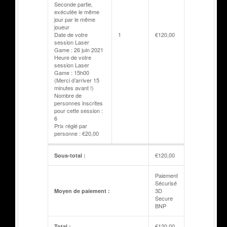
Seconde partie,
exécutée le même
jour par le même
joueur
Date de votre
1
€
120,00
session Laser
Game : 26 juin 2021
Heure de votre
session Laser
Game : 15h00
(Merci d’arriver 15
minutes avant !)
Nombre de
personnes inscrites
pour cette session :
6
Prix réglé par
personne : €20,00
€
120,00
Sous-total :
Paiement
Sécurisé
3D
Moyen de paiement :
Secure
BNP
€
120,00
Total :