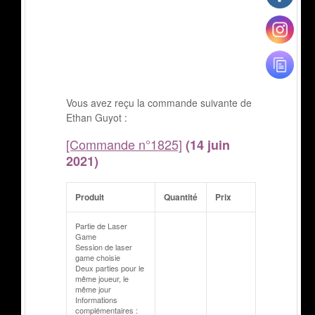
Vous avez reçu la commande suivante de
Ethan Guyot :
[Commande n°1825]
(14 juin
2021)
Produit
Quantité
Prix
Partie de Laser
Game
Session de laser
game choisie
Deux parties pour le
même joueur, le
même jour
Informations
complémentaires :