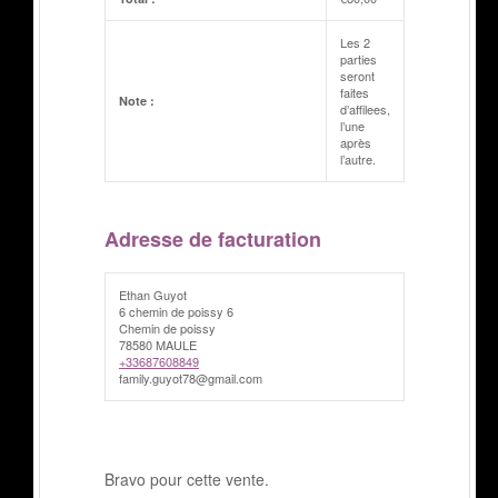
Les 2
parties
seront
faites
Note :
d’affilees,
l’une
après
l’autre.
Adresse de facturation
Ethan Guyot
6 chemin de poissy 6
Chemin de poissy
78580 MAULE
+33687608849
family.guyot78@gmail.com
Bravo pour cette vente.