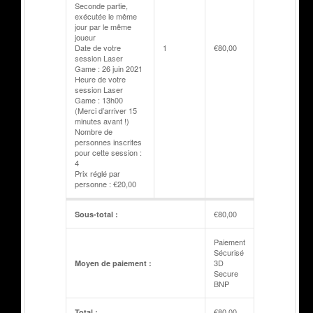
Seconde partie,
exécutée le même
jour par le même
joueur
Date de votre
1
€
80,00
session Laser
Game : 26 juin 2021
Heure de votre
session Laser
Game : 13h00
(Merci d’arriver 15
minutes avant !)
Nombre de
personnes inscrites
pour cette session :
4
Prix réglé par
personne : €20,00
€
80,00
Sous-total :
Paiement
Sécurisé
3D
Moyen de paiement :
Secure
BNP
€
80,00
Total :