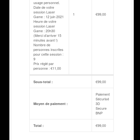
usage personnel.
Date de votre
session Laser
1
€
99,00
Game : 12 juin 2021
Heure de votre
session Laser
Game : 20h30
(Merci d’arriver 15
minutes avant !)
Nombre de
personnes inscrites
pour cette session :
9
Prix réglé par
personne : €11,00
€
99,00
Sous-total :
Paiement
Sécurisé
3D
Moyen de paiement :
Secure
BNP
€
99,00
Total :