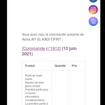
Vous avez reçu la commande suivante de
Aicha AIT EL KADI-TIFRIT :
[Commande n°1812]
(12 juin
2021)
Produit
Quantité
Prix
Partie de Laser
Game
Session de laser
game choisie
Première partie pour
un joueur.
Informations
complémentaires :
La première partie à