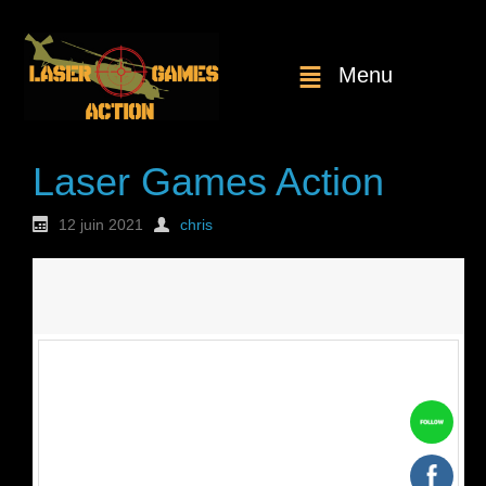
Menu
Laser Games Action
12 juin 2021
chris
Nouvelle
commande : n°1812