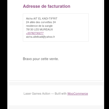
Adresse de facturation
Aicha AIT EL KADI-TIFRIT
24 allée des corvettes 24
residence de la sangle
78130 LES MUREAUX
+33782730277
aicha.aitelkadi@yahoo.fr
Bravo pour cette vente.
Laser Games Action — Built with
WooCommerce