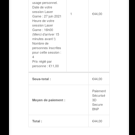
usage personnel.
Date de votre
session Laser
1
€
44,00
Game : 27 juin 2021
Heure de votre
session Laser
Game : 16h00
(Merci d’arriver 15
minutes avant !)
Nombre de
personnes inscrites
pour cette session :
4
Prix réglé par
personne : €11,00
€
44,00
Sous-total :
Paiement
Sécurisé
3D
Moyen de paiement :
Secure
BNP
€
44,00
Total :