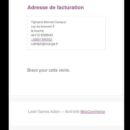
Adresse de facturation
Tiphaine Mornet Canazzi
rue du brevent 5
la touche
44110 ERBRAY
+33601394302
cathtiph@orange.fr
Bravo pour cette vente.
Laser Games Action — Built with
WooCommerce