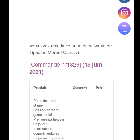
Vous avez reçu la commande suivante de
Tiphaine Mornet Canazzi :
[Commande n°1826]
(15 juin
2021)
Produit
Quantité
Prix
Partie de Laser
Game
Session de laser
game choisie
Première partie pour
un joueur.
Informations
complémentaires :
La première partie à