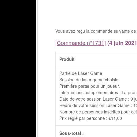
Vous avez reçu la commande suivante de ca
[Commande n°1731]
(4 juin 2021
Produit
Partie de Laser Game
Session de laser game choisie
Première partie pour un joueur.
Informations complémentaires : La prem
Date de votre session Laser Game : 9 j
Heure de votre session Laser Game : 13h
Nombre de personnes inscrites pour cett
Prix réglé par personne : €11,00
Sous-total :