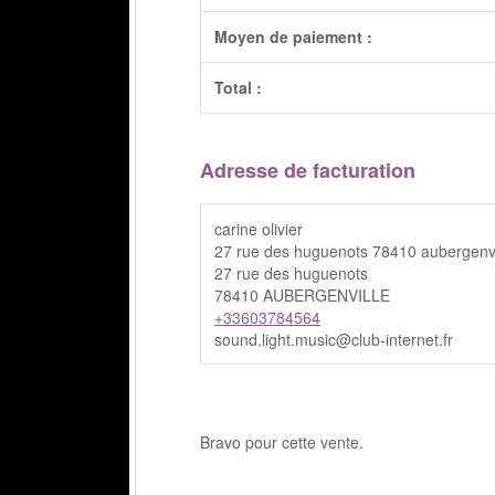
Moyen de paiement :
Total :
Adresse de facturation
carine olivier
27 rue des huguenots 78410 aubergenvi
27 rue des huguenots
78410 AUBERGENVILLE
+33603784564
sound.light.music@club-internet.fr
Bravo pour cette vente.