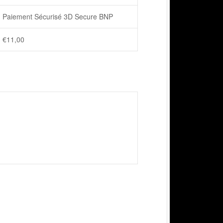
Paiement Sécurisé 3D Secure BNP
€
11,00