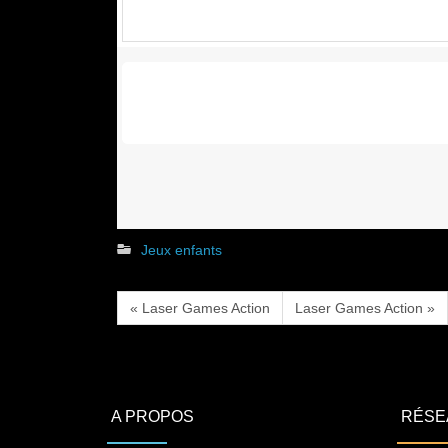
Jeux enfants
« Laser Games Action
Laser Games Action »
A PROPOS
RÉSE