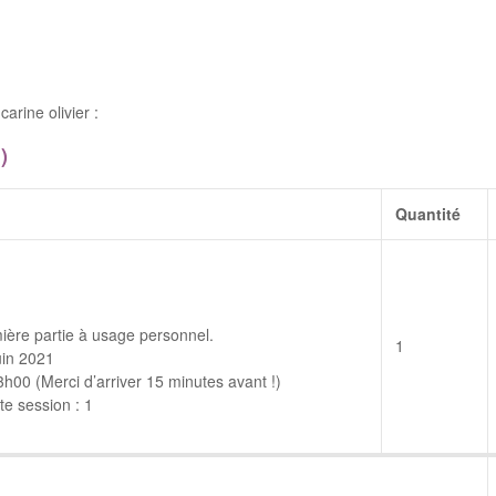
rine olivier :
)
Quantité
ière partie à usage personnel.
1
uin 2021
00 (Merci d’arriver 15 minutes avant !)
e session : 1