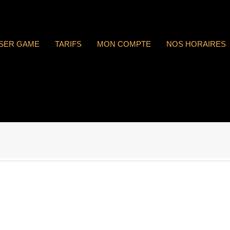
ASER GAME
TARIFS
MON COMPTE
NOS HORAIRES
 : n°1731