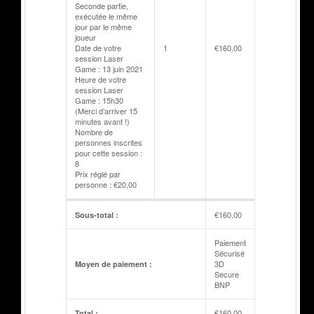
Seconde partie,
exécutée le même
jour par le même
joueur
Date de votre
1
€
160,00
session Laser
Game : 13 juin 2021
Heure de votre
session Laser
Game : 15h30
(Merci d’arriver 15
minutes avant !)
Nombre de
personnes inscrites
pour cette session :
8
Prix réglé par
personne : €20,00
€
160,00
Sous-total :
Paiement
Sécurisé
3D
Moyen de paiement :
Secure
BNP
€
160,00
Total :