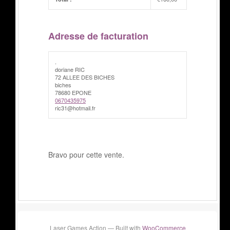
Adresse de facturation
.
doriane RIC
72 ALLEE DES BICHES
biches
78680 EPONE
0670435975
ric31@hotmail.fr
Bravo pour cette vente.
Laser Games Action — Built with
WooCommerce