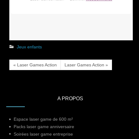
Jeux enfants
« Laser Games Action
Laser Games Action »
A PROPOS
Espace laser game de 600 m²
Packs laser game anniversaire
Soirées laser game entreprise