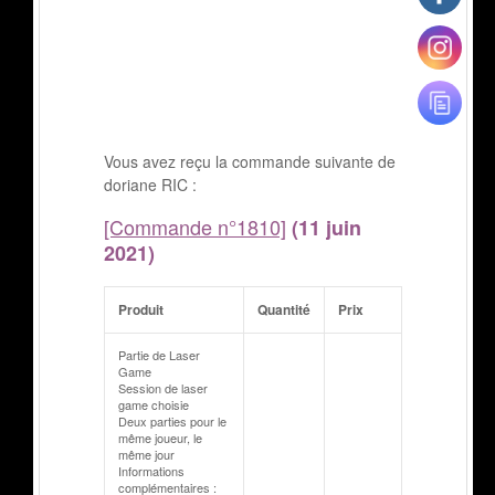
Vous avez reçu la commande suivante de
doriane RIC :
[Commande n°1810]
(11 juin
2021)
Produit
Quantité
Prix
Partie de Laser
Game
Session de laser
game choisie
Deux parties pour le
même joueur, le
même jour
Informations
complémentaires :