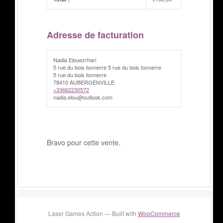
Adresse de facturation
Nadia Elouezrhari
5 rue du bois tonnerre 5 rue du bois tonnerre
5 rue du bois tonnerre
78410 AUBERGENVILLE
+33662230572
nadia.elou@outlook.com
Bravo pour cette vente.
Laser Games Action — Built with
WooCommerce