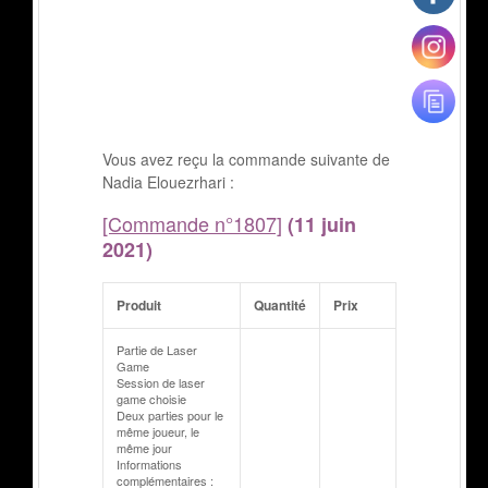
Vous avez reçu la commande suivante de
Nadia Elouezrhari :
[Commande n°1807]
(11 juin
2021)
Produit
Quantité
Prix
Partie de Laser
Game
Session de laser
game choisie
Deux parties pour le
même joueur, le
même jour
Informations
complémentaires :