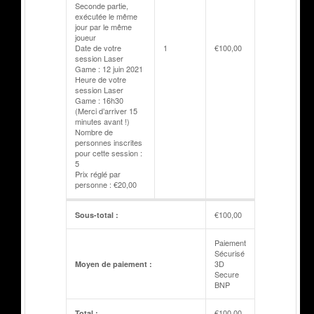
Seconde partie,
exécutée le même
jour par le même
joueur
Date de votre
1
€
100,00
session Laser
Game : 12 juin 2021
Heure de votre
session Laser
Game : 16h30
(Merci d’arriver 15
minutes avant !)
Nombre de
personnes inscrites
pour cette session :
5
Prix réglé par
personne : €20,00
€
100,00
Sous-total :
Paiement
Sécurisé
3D
Moyen de paiement :
Secure
BNP
€
100,00
Total :