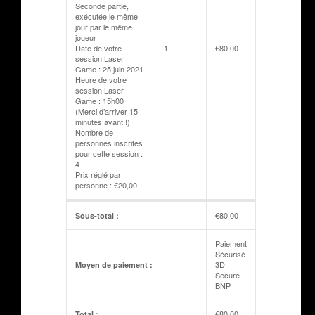
Seconde partie,
exécutée le même
jour par le même
joueur
Date de votre
1
€
80,00
session Laser
Game : 25 juin 2021
Heure de votre
session Laser
Game : 15h00
(Merci d’arriver 15
minutes avant !)
Nombre de
personnes inscrites
pour cette session :
4
Prix réglé par
personne : €20,00
€
80,00
Sous-total :
Paiement
Sécurisé
3D
Moyen de paiement :
Secure
BNP
€
80,00
Total :