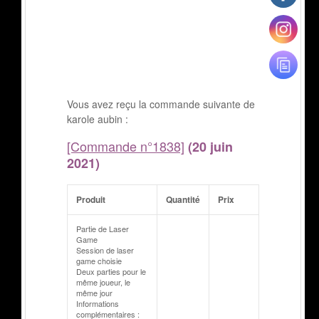
Vous avez reçu la commande suivante de
karole aubin :
[Commande n°1838]
(20 juin
2021)
Produit
Quantité
Prix
Partie de Laser
Game
Session de laser
game choisie
Deux parties pour le
même joueur, le
même jour
Informations
complémentaires :