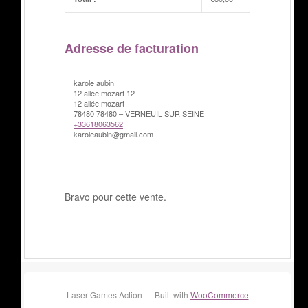
Adresse de facturation
karole aubin
12 allée mozart 12
12 allée mozart
78480 78480 – VERNEUIL SUR SEINE
+33618063562
karoleaubin@gmail.com
Bravo pour cette vente.
Laser Games Action — Built with
WooCommerce