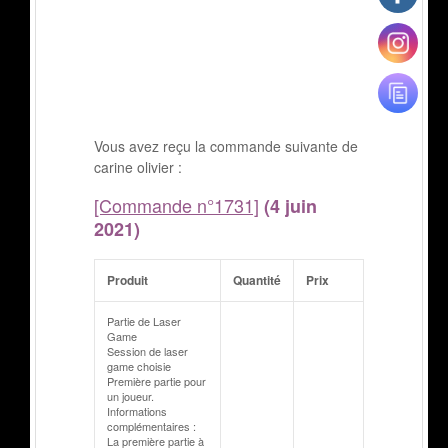
Vous avez reçu la commande suivante de
carine olivier :
[Commande n°1731]
(4 juin
2021)
Produit
Quantité
Prix
Partie de Laser
Game
Session de laser
game choisie
Première partie pour
un joueur.
Informations
complémentaires :
La première partie à