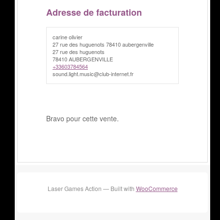
Adresse de facturation
carine olivier
27 rue des huguenots 78410 aubergenville
27 rue des huguenots
78410 AUBERGENVILLE
+33603784564
sound.light.music@club-internet.fr
Bravo pour cette vente.
Laser Games Action — Built with
WooCommerce