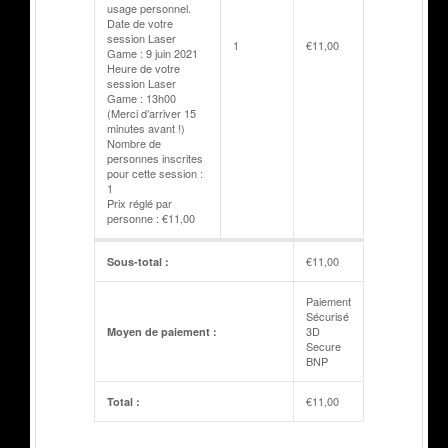
usage personnel.
Date de votre
session Laser
1
€
11,00
Game : 9 juin 2021
Heure de votre
session Laser
Game : 13h00
(Merci d’arriver 15
minutes avant !)
Nombre de
personnes inscrites
pour cette session :
1
Prix réglé par
personne : €11,00
€
11,00
Sous-total :
Paiement
Sécurisé
3D
Moyen de paiement :
Secure
BNP
€
11,00
Total :