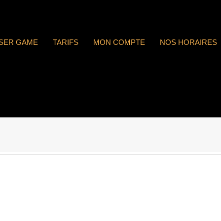
ASER GAME
TARIFS
MON COMPTE
NOS HORAIRES
 : n°1812