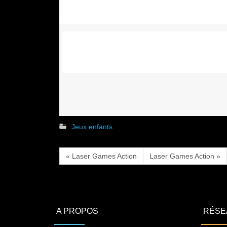
Jeux enfants
« Laser Games Action
Laser Games Action »
A PROPOS
RÉSE