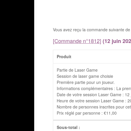
Vous avez reçu la commande suivante de 
[Commande n°1812]
(12 juin 202
Produit
Partie de Laser Game
Session de laser game choisie
Première partie pour un joueur.
Informations complémentaires : La prem
Date de votre session Laser Game : 12 
Heure de votre session Laser Game : 20h
Nombre de personnes inscrites pour cett
Prix réglé par personne : €11,00
Sous-total :