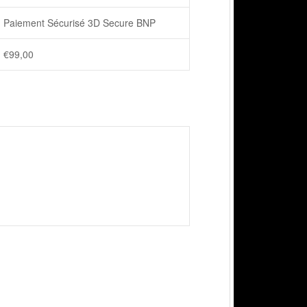
Paiement Sécurisé 3D Secure BNP
€
99,00