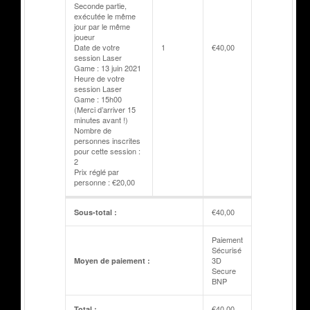
Seconde partie,
exécutée le même
jour par le même
joueur
Date de votre
1
€
40,00
session Laser
Game : 13 juin 2021
Heure de votre
session Laser
Game : 15h00
(Merci d’arriver 15
minutes avant !)
Nombre de
personnes inscrites
pour cette session :
2
Prix réglé par
personne : €20,00
€
40,00
Sous-total :
Paiement
Sécurisé
3D
Moyen de paiement :
Secure
BNP
€
40,00
Total :