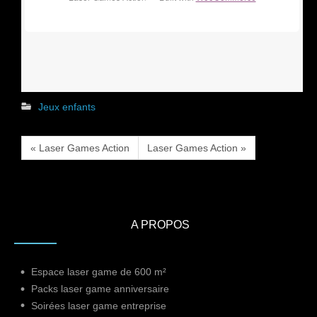
Jeux enfants
« Laser Games Action
Laser Games Action »
A PROPOS
Espace laser game de 600 m²
Packs laser game anniversaire
Soirées laser game entreprise