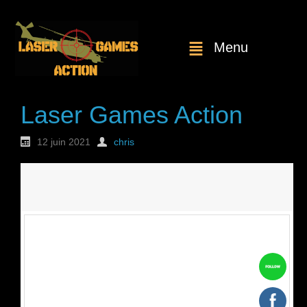
Menu
Laser Games Action
12 juin 2021
chris
Nouvelle
commande : n°1813