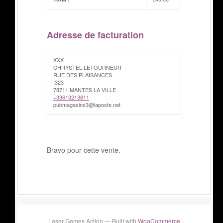
Adresse de facturation
XXX
CHRYSTEL LETOURNEUR
RUE DES PLAISANCES
I323
78711 MANTES LA VILLE
+33613213811
pubmagasins3@laposte.net
Bravo pour cette vente.
Laser Games Action — Built with
WooCommerce