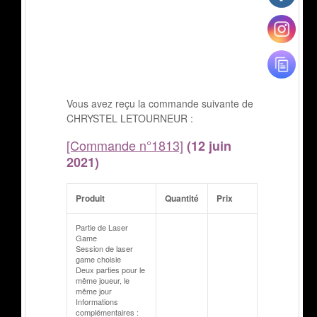
Vous avez reçu la commande suivante de
CHRYSTEL LETOURNEUR :
[Commande n°1813]
(12 juin
2021)
Produit
Quantité
Prix
Partie de Laser
Game
Session de laser
game choisie
Deux parties pour le
même joueur, le
même jour
Informations
complémentaires :