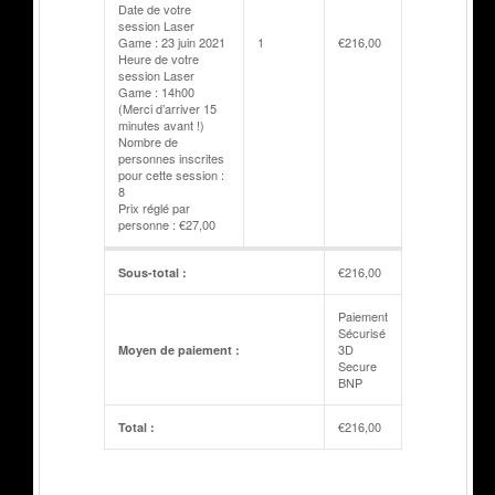
Date de votre
session Laser
Game : 23 juin 2021
1
€
216,00
Heure de votre
session Laser
Game : 14h00
(Merci d’arriver 15
minutes avant !)
Nombre de
personnes inscrites
pour cette session :
8
Prix réglé par
personne : €27,00
€
216,00
Sous-total :
Paiement
Sécurisé
3D
Moyen de paiement :
Secure
BNP
€
216,00
Total :