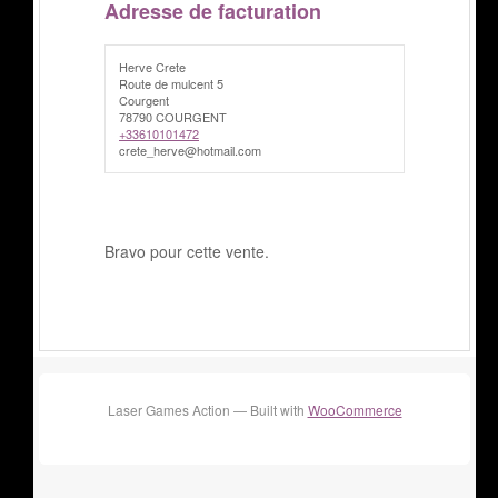
Adresse de facturation
Herve Crete
Route de mulcent 5
Courgent
78790 COURGENT
+33610101472
crete_herve@hotmail.com
Bravo pour cette vente.
Laser Games Action — Built with
WooCommerce