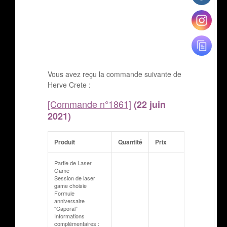
Vous avez reçu la commande suivante de
Herve Crete :
[Commande n°1861]
(22 juin
2021)
Produit
Quantité
Prix
Partie de Laser
Game
Session de laser
game choisie
Formule
anniversaire
“Caporal”
Informations
complémentaires :