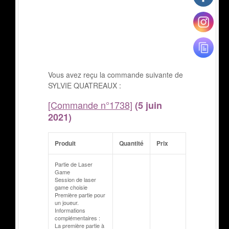
Vous avez reçu la commande suivante de
SYLVIE QUATREAUX :
[Commande n°1738]
(5 juin
2021)
Produit
Quantité
Prix
Partie de Laser
Game
Session de laser
game choisie
Première partie pour
un joueur.
Informations
complémentaires :
La première partie à