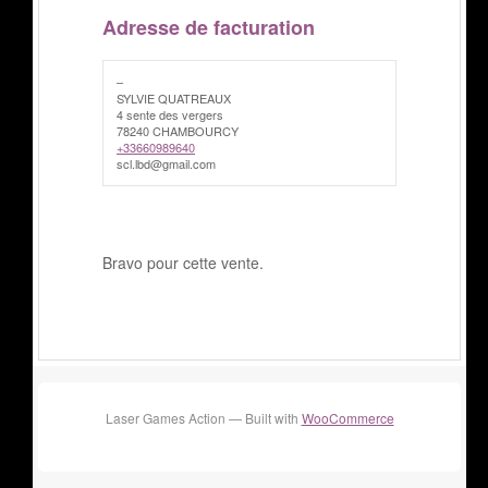
Adresse de facturation
–
SYLVIE QUATREAUX
4 sente des vergers
78240 CHAMBOURCY
+33660989640
scl.lbd@gmail.com
Bravo pour cette vente.
Laser Games Action — Built with
WooCommerce