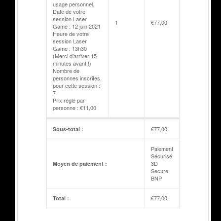
usage personnel.
Date de votre
session Laser
1
€
77,00
Game : 12 juin 2021
Heure de votre
session Laser
Game : 13h30
(Merci d’arriver 15
minutes avant !)
Nombre de
personnes inscrites
pour cette session :
7
Prix réglé par
personne : €11,00
€
77,00
Sous-total :
Paiement
Sécurisé
3D
Moyen de paiement :
Secure
BNP
€
77,00
Total :