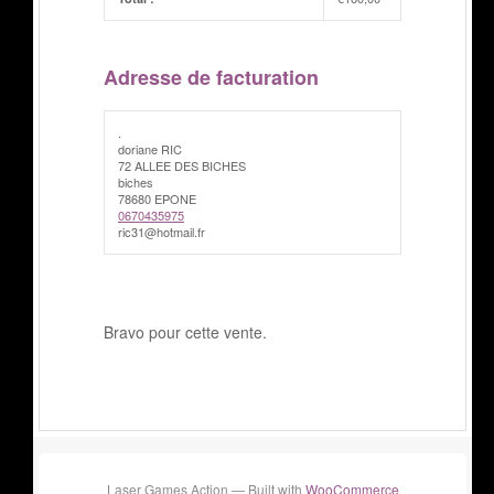
Adresse de facturation
.
doriane RIC
72 ALLEE DES BICHES
biches
78680 EPONE
0670435975
ric31@hotmail.fr
Bravo pour cette vente.
Laser Games Action — Built with
WooCommerce