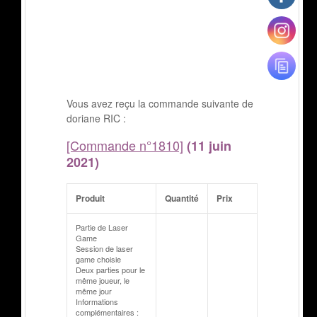
Vous avez reçu la commande suivante de
doriane RIC :
[Commande n°1810]
(11 juin
2021)
Produit
Quantité
Prix
Partie de Laser
Game
Session de laser
game choisie
Deux parties pour le
même joueur, le
même jour
Informations
complémentaires :