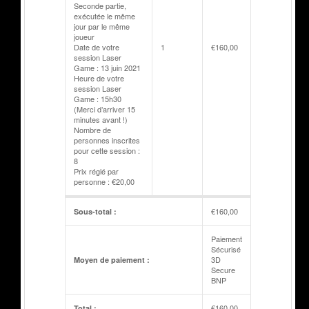
Seconde partie,
exécutée le même
jour par le même
joueur
Date de votre
1
€
160,00
session Laser
Game : 13 juin 2021
Heure de votre
session Laser
Game : 15h30
(Merci d’arriver 15
minutes avant !)
Nombre de
personnes inscrites
pour cette session :
8
Prix réglé par
personne : €20,00
€
160,00
Sous-total :
Paiement
Sécurisé
3D
Moyen de paiement :
Secure
BNP
€
160,00
Total :