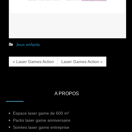
Jeux enfants
« Laser Games Action
Laser Games Action »
A PROPOS
Espace laser game de 600 m²
Packs laser game anniversaire
Soirées laser game entreprise