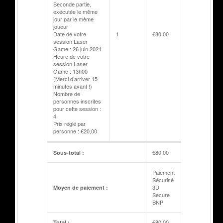
Seconde partie,
exécutée le même
jour par le même
joueur
Date de votre
1
€
80,00
session Laser
Game : 26 juin 2021
Heure de votre
session Laser
Game : 13h00
(Merci d’arriver 15
minutes avant !)
Nombre de
personnes inscrites
pour cette session :
4
Prix réglé par
personne : €20,00
€
80,00
Sous-total :
Paiement
Sécurisé
3D
Moyen de paiement :
Secure
BNP
€
80,00
Total :