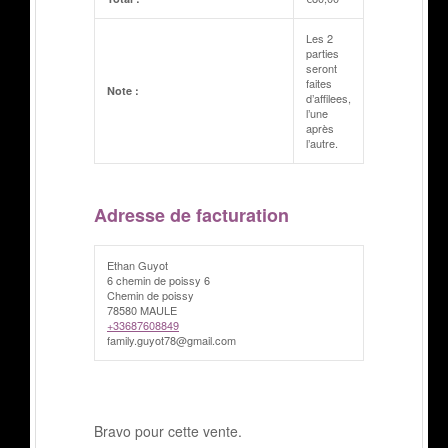
Les 2
parties
seront
faites
Note :
d’affilees,
l’une
après
l’autre.
Adresse de facturation
Ethan Guyot
6 chemin de poissy 6
Chemin de poissy
78580 MAULE
+33687608849
family.guyot78@gmail.com
Bravo pour cette vente.