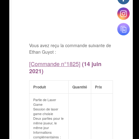
Vous avez reçu la commande suivante de
Ethan Guyot :
[Commande n°1825]
(14 juin
2021)
Produit
Quantité
Prix
Partie de Laser
Game
Session de laser
game choisie
Deux parties pour le
même joueur, le
même jour
Informations
complémentaires :