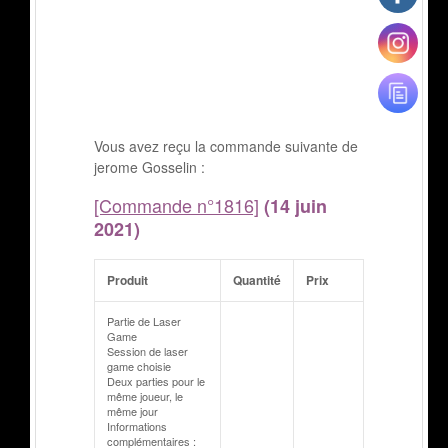
Vous avez reçu la commande suivante de
jerome Gosselin :
[Commande n°1816]
(14 juin
2021)
Produit
Quantité
Prix
Partie de Laser
Game
Session de laser
game choisie
Deux parties pour le
même joueur, le
même jour
Informations
complémentaires :