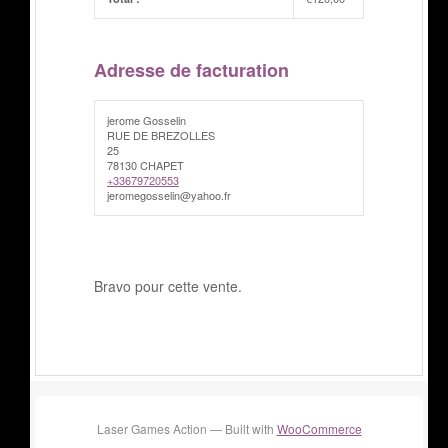
Adresse de facturation
jerome Gosselin
RUE DE BREZOLLES
25
78130 CHAPET
+33679720553
jeromegosselin@yahoo.fr
Bravo pour cette vente.
Laser Games Action — Built with
WooCommerce