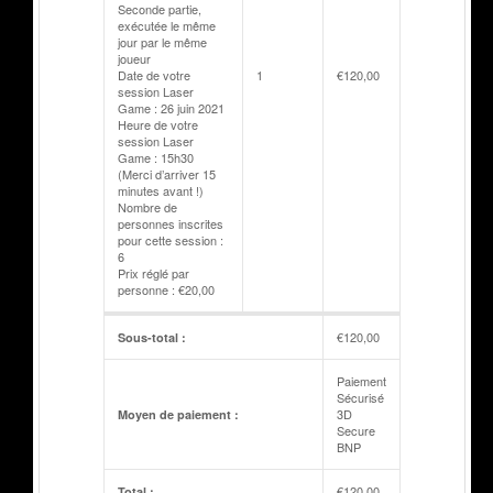
Seconde partie,
exécutée le même
jour par le même
joueur
Date de votre
1
€
120,00
session Laser
Game : 26 juin 2021
Heure de votre
session Laser
Game : 15h30
(Merci d’arriver 15
minutes avant !)
Nombre de
personnes inscrites
pour cette session :
6
Prix réglé par
personne : €20,00
€
120,00
Sous-total :
Paiement
Sécurisé
3D
Moyen de paiement :
Secure
BNP
€
120,00
Total :