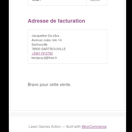
Adresse de facturation
Jacqueline Da silva
Avenue Jules rein 14
Sartrouville
78500 SARTROUVILLE
+33611912762
benjacq.d@free.fr
Bravo pour cette vente.
Laser Games Action — Built with
WooCommerce