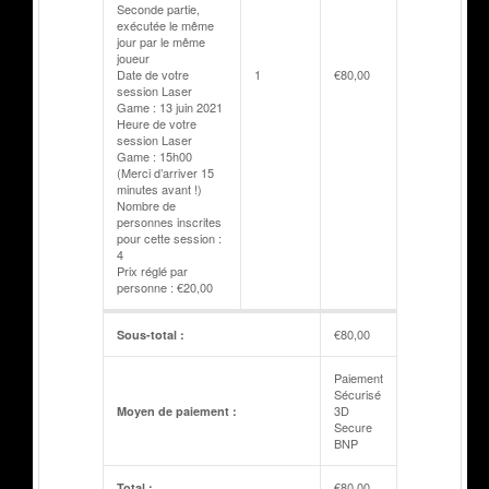
Seconde partie,
exécutée le même
jour par le même
joueur
Date de votre
1
€
80,00
session Laser
Game : 13 juin 2021
Heure de votre
session Laser
Game : 15h00
(Merci d’arriver 15
minutes avant !)
Nombre de
personnes inscrites
pour cette session :
4
Prix réglé par
personne : €20,00
€
80,00
Sous-total :
Paiement
Sécurisé
3D
Moyen de paiement :
Secure
BNP
€
80,00
Total :