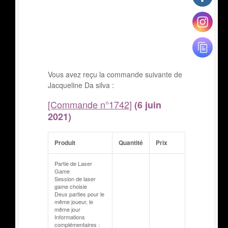
Vous avez reçu la commande suivante de
Jacqueline Da silva :
[Commande n°1742]
(6 juin
2021)
Produit
Quantité
Prix
Partie de Laser
Game
Session de laser
game choisie
Deux parties pour le
même joueur, le
même jour
Informations
complémentaires :