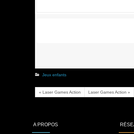
Jeux enfants
« Laser Games Action
Laser Games Action »
A PROPOS
RÉSE