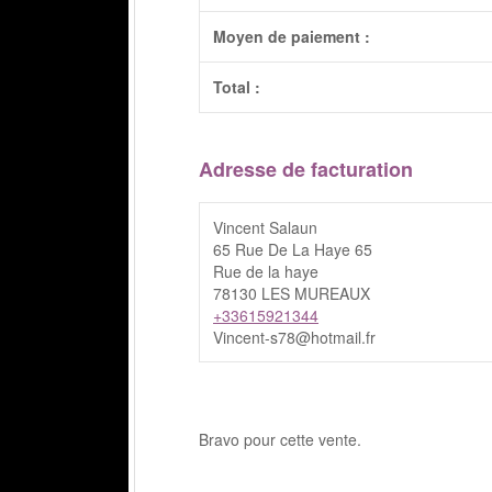
Moyen de paiement :
Total :
Adresse de facturation
Vincent Salaun
65 Rue De La Haye 65
Rue de la haye
78130 LES MUREAUX
+33615921344
Vincent-s78@hotmail.fr
Bravo pour cette vente.