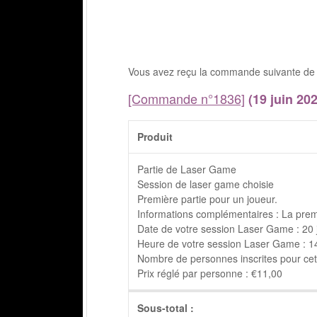
Vous avez reçu la commande suivante de 
[Commande n°1836]
(19 juin 202
Produit
Partie de Laser Game
Session de laser game choisie
Première partie pour un joueur.
Informations complémentaires : La prem
Date de votre session Laser Game : 20 
Heure de votre session Laser Game : 14h
Nombre de personnes inscrites pour cett
Prix réglé par personne : €11,00
Sous-total :