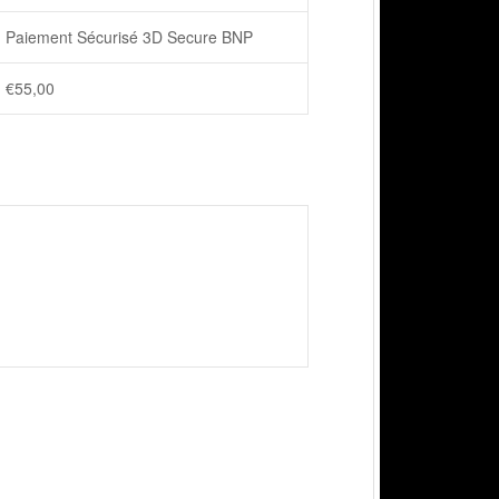
Paiement Sécurisé 3D Secure BNP
€
55,00