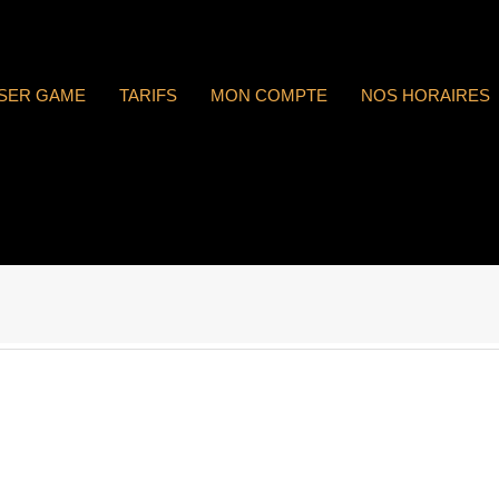
ASER GAME
TARIFS
MON COMPTE
NOS HORAIRES
 : n°1836