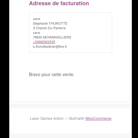
Adresse de facturation
sans
Stephanie THUROTTE
3 Chemin Du Parterre
sans
78630 MORAINVILLIERS
+33682922535
s.thurotteolivier@live.fr
Bravo pour cette vente.
Laser Games Action — Built with
WooCommerce