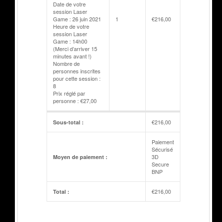
Date de votre
session Laser
Game : 26 juin 2021
1
€
216,00
Heure de votre
session Laser
Game : 14h00
(Merci d’arriver 15
minutes avant !)
Nombre de
personnes inscrites
pour cette session :
8
Prix réglé par
personne : €27,00
€
216,00
Sous-total :
Paiement
Sécurisé
3D
Moyen de paiement :
Secure
BNP
€
216,00
Total :