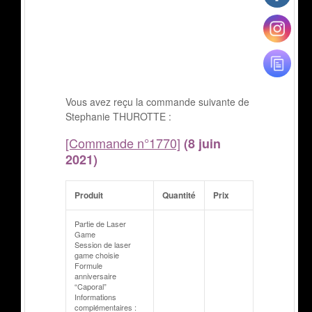
Vous avez reçu la commande suivante de
Stephanie THUROTTE :
[Commande n°1770]
(8 juin
2021)
Produit
Quantité
Prix
Partie de Laser
Game
Session de laser
game choisie
Formule
anniversaire
“Caporal”
Informations
complémentaires :