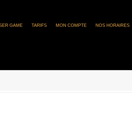
ASER GAME
TARIFS
MON COMPTE
NOS HORAIRES
 : n°1806