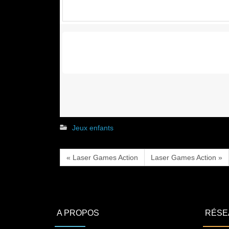
Jeux enfants
« Laser Games Action
Laser Games Action »
A PROPOS
RÉSE