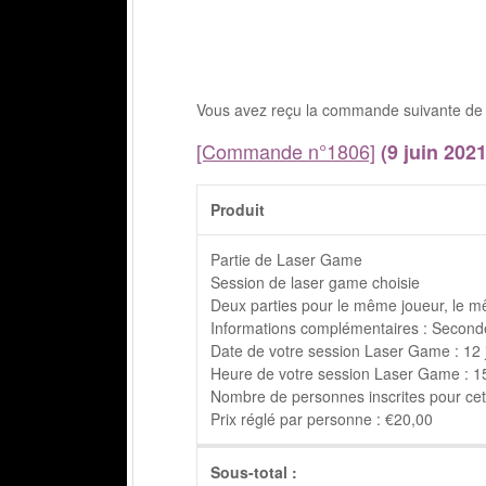
Vous avez reçu la commande suivante de 
[Commande n°1806]
(9 juin 2021
Produit
Partie de Laser Game
Session de laser game choisie
Deux parties pour le même joueur, le m
Informations complémentaires : Seconde
Date de votre session Laser Game : 12 
Heure de votre session Laser Game : 15h
Nombre de personnes inscrites pour cett
Prix réglé par personne : €20,00
Sous-total :