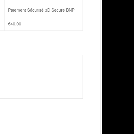
Paiement Sécurisé 3D Secure BNP
€
40,00