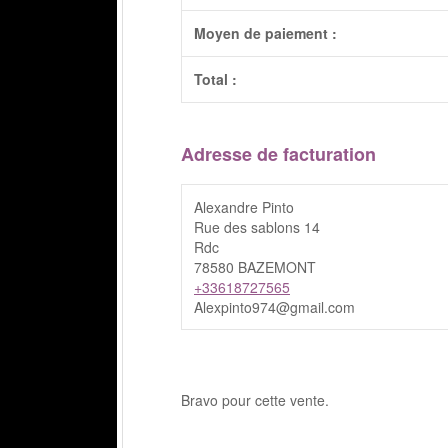
Moyen de paiement :
Total :
Adresse de facturation
Alexandre Pinto
Rue des sablons 14
Rdc
78580 BAZEMONT
+33618727565
Alexpinto974@gmail.com
Bravo pour cette vente.