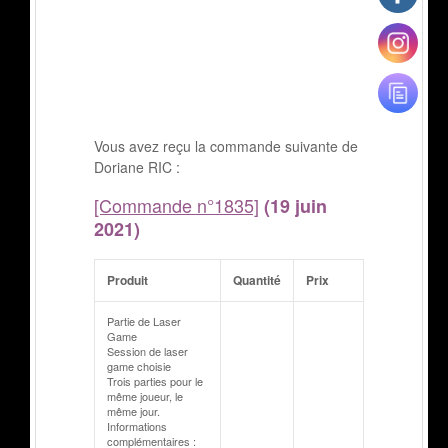
Vous avez reçu la commande suivante de
Doriane RIC :
[Commande n°1835]
(19 juin
2021)
Produit
Quantité
Prix
Partie de Laser
Game
Session de laser
game choisie
Trois parties pour le
même joueur, le
même jour.
Informations
complémentaires :