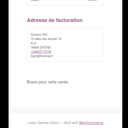
Adresse de facturation
Doriane RIC
72 allée des biches 72
4(;6
78680 EPÔNE
+33663772708
Dgml@hotmail.fr
Bravo pour cette vente.
Laser Games Action — Built with
WooCommerce