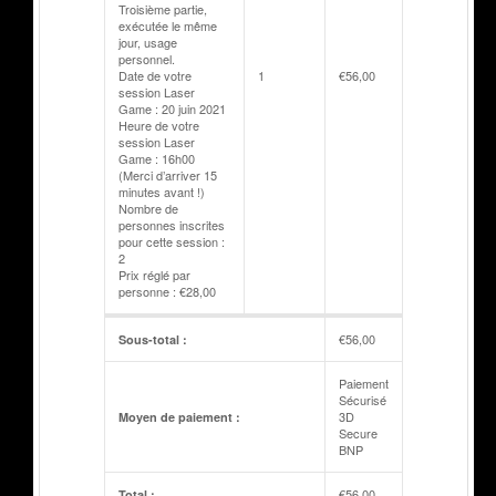
Troisième partie,
exécutée le même
jour, usage
personnel.
Date de votre
1
€
56,00
session Laser
Game : 20 juin 2021
Heure de votre
session Laser
Game : 16h00
(Merci d’arriver 15
minutes avant !)
Nombre de
personnes inscrites
pour cette session :
2
Prix réglé par
personne : €28,00
€
56,00
Sous-total :
Paiement
Sécurisé
3D
Moyen de paiement :
Secure
BNP
€
56,00
Total :