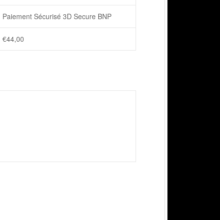
Paiement Sécurisé 3D Secure BNP
€
44,00