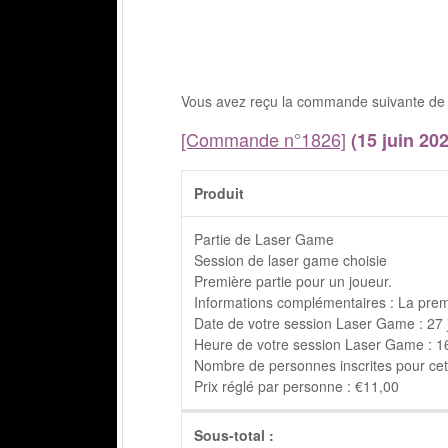
Vous avez reçu la commande suivante de 
[Commande n°1826]
(15 juin 202
Produit
Partie de Laser Game
Session de laser game choisie
Première partie pour un joueur.
Informations complémentaires : La prem
Date de votre session Laser Game : 27 
Heure de votre session Laser Game : 16h
Nombre de personnes inscrites pour cett
Prix réglé par personne : €11,00
Sous-total :