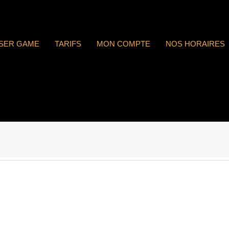
ASER GAME
TARIFS
MON COMPTE
NOS HORAIRES
 : n°1826