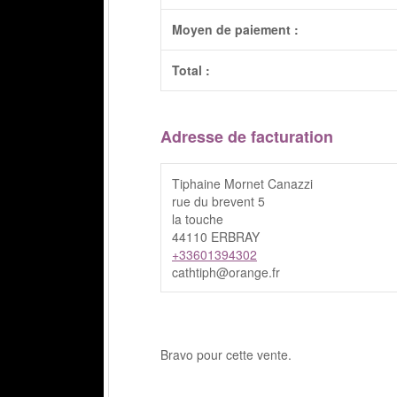
Moyen de paiement :
Total :
Adresse de facturation
Tiphaine Mornet Canazzi
rue du brevent 5
la touche
44110 ERBRAY
+33601394302
cathtiph@orange.fr
Bravo pour cette vente.