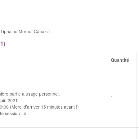
Tiphaine Mornet Canazzi :
1)
Quantité
ière partie à usage personnel.
1
juin 2021
00 (Merci d’arriver 15 minutes avant !)
e session : 4