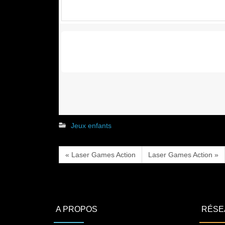
Jeux enfants
« Laser Games Action
Laser Games Action »
A PROPOS
RÉSE